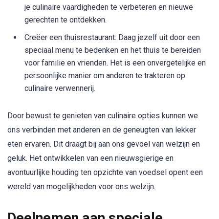
je culinaire vaardigheden te verbeteren en nieuwe
gerechten te ontdekken.
Creëer een thuisrestaurant: Daag jezelf uit door een
speciaal menu te bedenken en het thuis te bereiden
voor familie en vrienden. Het is een onvergetelijke en
persoonlijke manier om anderen te trakteren op
culinaire verwennerij.
Door bewust te genieten van culinaire opties kunnen we
ons verbinden met anderen en de geneugten van lekker
eten ervaren. Dit draagt bij aan ons gevoel van welzijn en
geluk. Het ontwikkelen van een nieuwsgierige en
avontuurlijke houding ten opzichte van voedsel opent een
wereld van mogelijkheden voor ons welzijn.
Deelnemen aan speciale