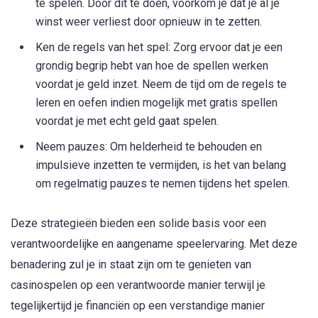
te spelen. Door dit te doen, voorkom je dat je al je
winst weer verliest door opnieuw in te zetten.
Ken de regels van het spel: Zorg ervoor dat je een
grondig begrip hebt van hoe de spellen werken
voordat je geld inzet. Neem de tijd om de regels te
leren en oefen indien mogelijk met gratis spellen
voordat je met echt geld gaat spelen.
Neem pauzes: Om helderheid te behouden en
impulsieve inzetten te vermijden, is het van belang
om regelmatig pauzes te nemen tijdens het spelen.
Deze strategieën bieden een solide basis voor een
verantwoordelijke en aangename speelervaring. Met deze
benadering zul je in staat zijn om te genieten van
casinospelen op een verantwoorde manier terwijl je
tegelijkertijd je financiën op een verstandige manier