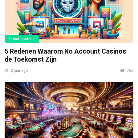
Uncategorized
5 Redenen Waarom No Account Casinos
de Toekomst Zijn
2 jaar ago
766