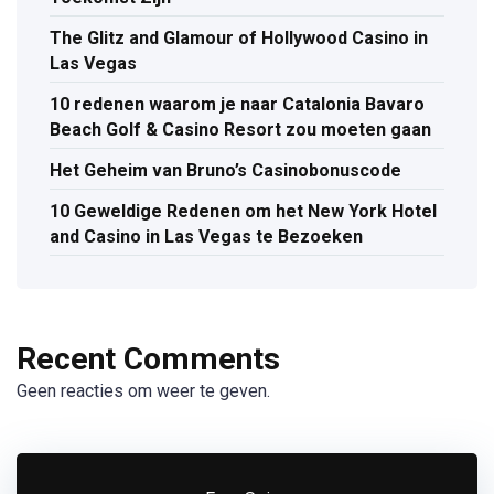
The Glitz and Glamour of Hollywood Casino in
Las Vegas
10 redenen waarom je naar Catalonia Bavaro
Beach Golf & Casino Resort zou moeten gaan
Het Geheim van Bruno’s Casinobonuscode
10 Geweldige Redenen om het New York Hotel
and Casino in Las Vegas te Bezoeken
Recent Comments
Geen reacties om weer te geven.