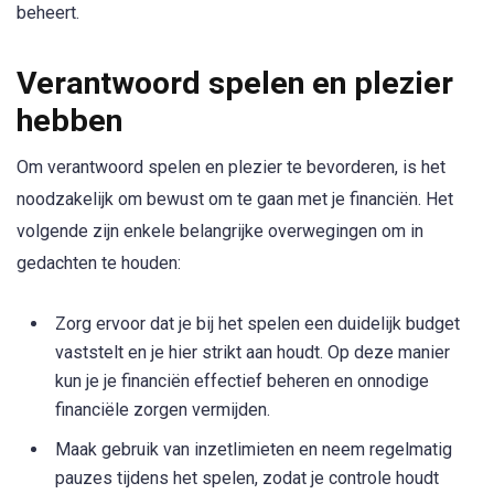
beheert.
Verantwoord spelen en plezier
hebben
Om verantwoord spelen en plezier te bevorderen, is het
noodzakelijk om bewust om te gaan met je financiën. Het
volgende zijn enkele belangrijke overwegingen om in
gedachten te houden:
Zorg ervoor dat je bij het spelen een duidelijk budget
vaststelt en je hier strikt aan houdt. Op deze manier
kun je je financiën effectief beheren en onnodige
financiële zorgen vermijden.
Maak gebruik van inzetlimieten en neem regelmatig
pauzes tijdens het spelen, zodat je controle houdt