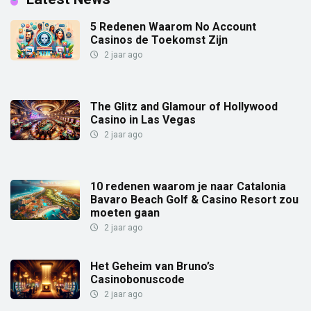
5 Redenen Waarom No Account
Casinos de Toekomst Zijn
2 jaar ago
The Glitz and Glamour of Hollywood
Casino in Las Vegas
2 jaar ago
10 redenen waarom je naar Catalonia
Bavaro Beach Golf & Casino Resort zou
moeten gaan
2 jaar ago
Het Geheim van Bruno’s
Casinobonuscode
2 jaar ago