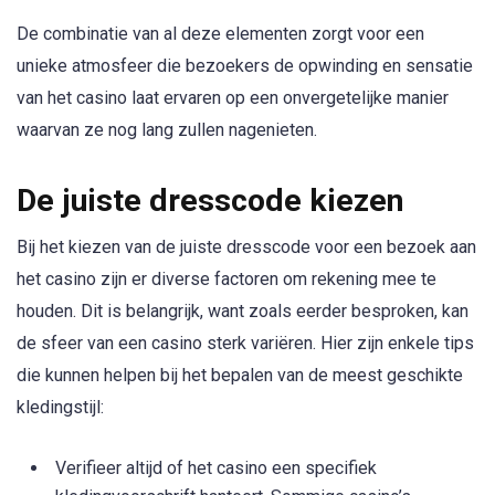
De combinatie van al deze elementen zorgt voor een
unieke atmosfeer die bezoekers de opwinding en sensatie
van het casino laat ervaren op een onvergetelijke manier
waarvan ze nog lang zullen nagenieten.
De juiste dresscode kiezen
Bij het kiezen van de juiste dresscode voor een bezoek aan
het casino zijn er diverse factoren om rekening mee te
houden. Dit is belangrijk, want zoals eerder besproken, kan
de sfeer van een casino sterk variëren. Hier zijn enkele tips
die kunnen helpen bij het bepalen van de meest geschikte
kledingstijl:
Verifieer altijd of het casino een specifiek