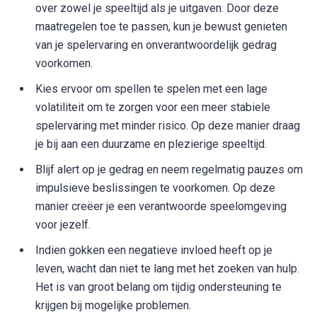
over zowel je speeltijd als je uitgaven. Door deze
maatregelen toe te passen, kun je bewust genieten
van je spelervaring en onverantwoordelijk gedrag
voorkomen.
Kies ervoor om spellen te spelen met een lage
volatiliteit om te zorgen voor een meer stabiele
spelervaring met minder risico. Op deze manier draag
je bij aan een duurzame en plezierige speeltijd.
Blijf alert op je gedrag en neem regelmatig pauzes om
impulsieve beslissingen te voorkomen. Op deze
manier creëer je een verantwoorde speelomgeving
voor jezelf.
Indien gokken een negatieve invloed heeft op je
leven, wacht dan niet te lang met het zoeken van hulp.
Het is van groot belang om tijdig ondersteuning te
krijgen bij mogelijke problemen.