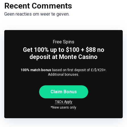
Recent Comments
Geen reacties om weer te geven.
Free Spins
Get 100% up to $100 + $88 no
deposit at Monte Casino
100% match bonus
based on first deposit of £/$/€20+.
Additional bonuses.
Claim Bonus
T&Cs Apply
*New users only