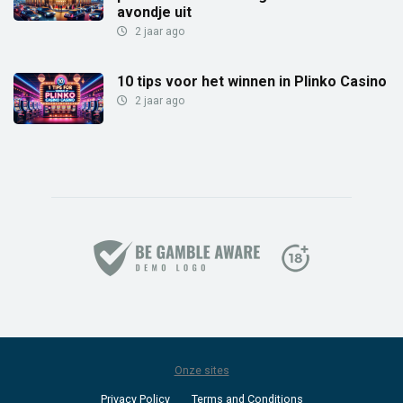
avondje uit
2 jaar ago
10 tips voor het winnen in Plinko Casino
2 jaar ago
Onze sites
Privacy Policy
Terms and Conditions