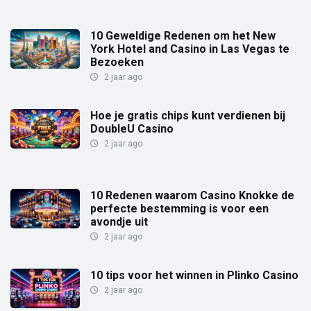
10 Geweldige Redenen om het New
York Hotel and Casino in Las Vegas te
Bezoeken
2 jaar ago
Hoe je gratis chips kunt verdienen bij
DoubleU Casino
2 jaar ago
10 Redenen waarom Casino Knokke de
perfecte bestemming is voor een
avondje uit
2 jaar ago
10 tips voor het winnen in Plinko Casino
2 jaar ago