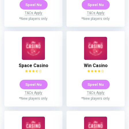
Speel Nu
Speel Nu
T&Cs Apply
T&Cs Apply
*New players only
*New players only
Space Casino
Win Casino
Speel Nu
Speel Nu
T&Cs Apply
T&Cs Apply
*New players only
*New players only