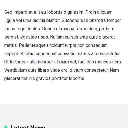
Sed imperdiet elit eu lobortis dignissim. Proin aliquam
ligula vel urna lacinia blandit. Suspendisse pharetra tempor
ipsum eget luctus. Donec et magna fermentum, pretium
sem et, egestas risus. Nullam cursus ante quis placerat
mattis. Pellentesque tincidunt turpis non consequat
imperdiet. Cras consequat convallis mauris at consectetur.
Ut tortor dui, ullamcorper at diam vel, facilisis rhoncus sem.
Vestibulum quis libero vitae orci dictum consectetur. Nam
placerat mauris gravida porttitor lobortis.
Latest News