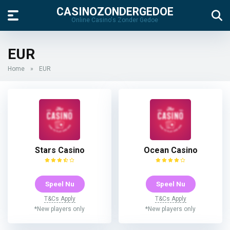
CASINOZONDERGEDOE
Online Casino's Zonder Gedoe
EUR
Home
»
EUR
Stars Casino
Ocean Casino
Speel Nu
Speel Nu
T&Cs Apply
T&Cs Apply
*New players only
*New players only