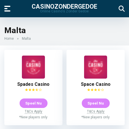
CASINOZONDERGEDOE
Online Casino's Zonder Gedoe
Malta
Home
»
Malta
Spades Casino
Space Casino
Speel Nu
Speel Nu
T&Cs Apply
T&Cs Apply
*New players only
*New players only