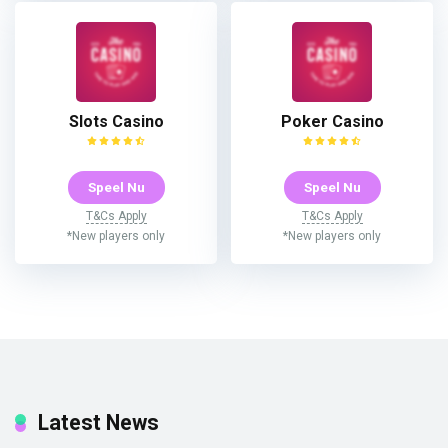
Slots Casino
Poker Casino
Speel Nu
Speel Nu
T&Cs Apply
T&Cs Apply
*New players only
*New players only
Latest News