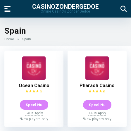
CASINOZONDERGEDOE
Online Casino's Zonder Gedoe
Spain
Home
»
Spain
Ocean Casino
Pharaoh Casino
Speel Nu
Speel Nu
T&Cs Apply
T&Cs Apply
*New players only
*New players only