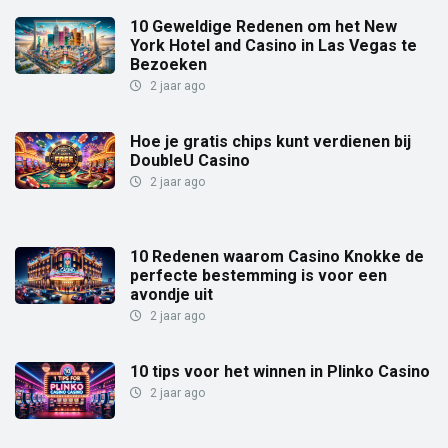
10 Geweldige Redenen om het New
York Hotel and Casino in Las Vegas te
Bezoeken
2 jaar ago
Hoe je gratis chips kunt verdienen bij
DoubleU Casino
2 jaar ago
10 Redenen waarom Casino Knokke de
perfecte bestemming is voor een
avondje uit
2 jaar ago
10 tips voor het winnen in Plinko Casino
2 jaar ago